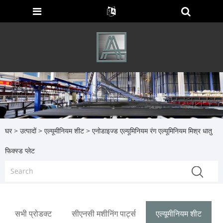
घर
>
उत्पादों
>
एल्यूमीनियम शीट
> एनोडाइज्ड एल्यूमिनियम रंग एल्यूमिनियम मिश्र धातु
फिक्स्ड प्लेट
सभी प्रोडक्ट
सीएनसी मशीनिंग पार्ट्स
एल्यूमीनियम शीट