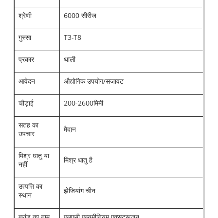
श्रेणी
6000 सीरीज
गुस्सा
T3-T8
प्रकार
थाली
आवेदन
औद्योगिक उपयोग/सजावट
चौड़ाई
200-2600मिमी
सतह का
मैदान
उपचार
मिश्र धातु या
मिश्र धातु है
नहीं
उत्पत्ति का
झेजियांग चीन
स्थान
ब्रांड का नाम
एलुएसी एल्युमीनियम एक्सट्रूज़न