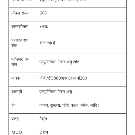
मॉडल संख्या
6061
सहनशीलता
±3%
प्रसंस्करण
काट रहा है
सेवा
प्रोडक्ट का
एल्यूमीनियम मिश्र धातु शीट
नाम
मानक
जीबी/टी3880;एएसटीएम बी209
सामग्री
एल्युमीनियम मिश्र धातु
रंग
कांस्य, सुनहरा, चांदी, काला, सफेद, आदि।
सतह
मैदान
MOQ
2 टन