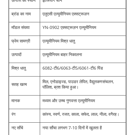
उत्पत्ति का स्थान
झेजियांग चीन
ब्रांड का नाम
एलुएसी एल्युमीनियम एक्सट्रूज़न
मॉडल संख्या
YN-0902 एक्सट्रूज़न एल्यूमीनियम
फ्रेम सामग्री
एल्यूमीनियम मिश्र धातु
उत्पादों
एल्यूमीनियम बाहर निकालना
मिश्र धातु
6082-टी6/6063-टी5/6061-टी6 पिंड
मिल, एनोडाइज्ड, पाउडर लेपित, वैद्युतकणसंचलन,
सतह खत्म
पॉलिश, ब्रश किया हुआ।
मानक
मध्यम और उच्च गुणवत्ता एल्यूमीनियम
रंग
कांस्य, स्वर्ण, रजत, काला, सफेद, लाल, नीला, वगैरह।
नए साँचे
नया साँचा लगभग 7-10 दिनों में खुलता है