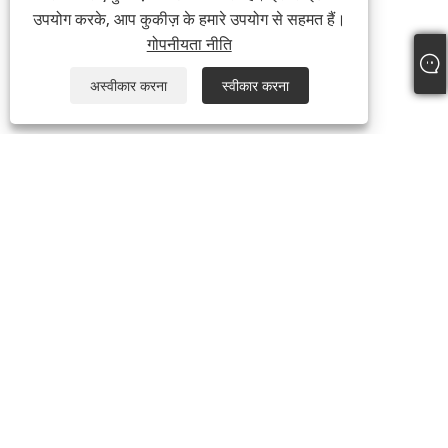
उपयोग करके, आप कुकीज़ के हमारे उपयोग से सहमत हैं।
गोपनीयता नीति
अस्वीकार करना
स्वीकार करना
+86-18957322071
coco@qj-alu.com
कॉपीराइट © 2023 अलुएसी एल्युमीनियम कंपनी लिमिटेड सर्वाधिकार सुरक्षित।