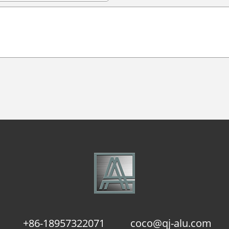
+86-18957322071
coco@qj-alu.com